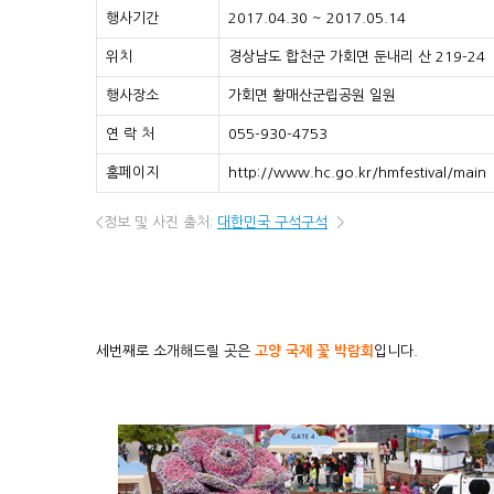
행사기간
2017.04.30 ~ 2017.05.14
위치
경상남도 합천군 가회면 둔내리 산 219-24
행사장소
가회면 황매산군립공원 일원
연 락 처
055-930-4753
홈페이지
http://www.hc.go.kr/hmfestival/main
<정보 및 사진 출처:
대한민국 구석구석
>
세번째로 소개해드릴 곳은
고양 국제 꽃 박람회
입니다.