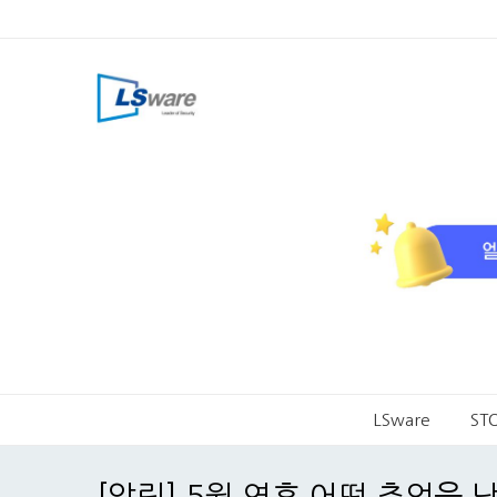
LSware
ST