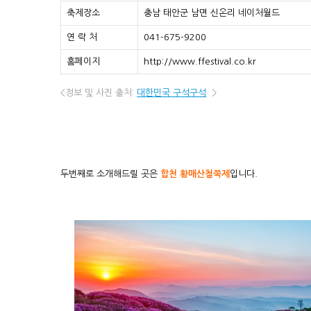
축제장소
충남 태안군 남면 신온리 네이처월드
연 락 처
041-675-9200
홈페이지
http://www.ffestival.co.kr
<정보 및 사진 출처:
대한민국 구석구석
>
두번째로 소개해드릴 곳은
합천 황매산철쭉제
입니다.