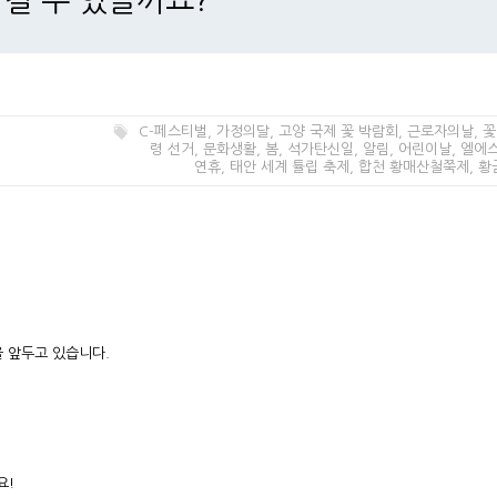
남길 수 있을까요?
C-페스티벌
,
가정의달
,
고양 국제 꽃 박람회
,
근로자의날
,
꽃
령 선거
,
문화생활
,
봄
,
석가탄신일
,
알림
,
어린이날
,
엘에
연휴
,
태안 세계 튤립 축제
,
합천 황매산철쭉제
,
황
을 앞두고 있습니다.
요!