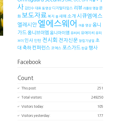
UAC
UCC
UPV
겨울
사
리뷰
디지털타임스
문
김민수 대표
동영상
리플릿
명절
보도자료
시큐엠에스
소개
새해
화
복지
봄
엘에스웨어
엘레시안
옴니
영상
여름
가드
옴니브이엠
옴니아이엠
유에이씨
유씨씨
유피
전시회
전자신문
인사
초
인턴
브이
창립기념일
컨퍼런스
포스가드
축하
행사
대
코엑스
한글
Facebook
Count
This post:
251
Total visitors:
249250
Visitors today:
105
Visitors yesterday:
177