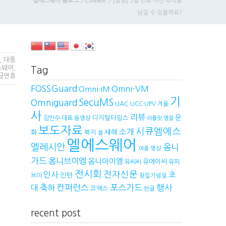
엘에스웨어 블로그
>
LSware
>
[알림] 5월 연휴 어떤 추억을
남길 수 있을까요?
,
대통
스웨어
,
Tag
금연휴
FOSSGuard
Omni-VM
Omni-IM
기
SecuMS
Omniguard
UAC
UCC
UPV
겨울
사
리뷰
디지털타임스
문
김민수 대표
동영상
리플릿
명절
보도자료
시큐엠에스
소개
새해
화
복지
봄
엘에스웨어
엘레시안
옴니
영상
여름
가드
옴니브이엠
옴니아이엠
유에이씨
유씨씨
유피
전시회
전자신문
인사
초
인턴
브이
창립기념일
컨퍼런스
포스가드
축하
행사
대
코엑스
한글
recent post