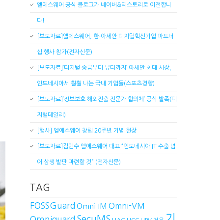
엘에스웨어 공식 블로그가 네이버&티스토리로 이전합니
다!
[보도자료]엘에스웨어, 한-아세안 디지털혁신기업 파트너
십 행사 참가(전자신문)
[보도자료]‘디지털 송금부터 뷰티까지’ 아세안 최대 시장,
인도네시아서 훨훨 나는 국내 기업들(스포츠경향)
[보도자료]’정보보호 해외진출 전문가 협의체’ 공식 발족(디
지털데일리)
[행사] 엘에스웨어 창립 20주년 기념 현장
[보도자료]김민수 엘에스웨어 대표 “인도네시아 IT 수출 넘
어 상생 발판 마련할 것” (전자신문)
TAG
FOSSGuard
Omni-VM
Omni-IM
기
SecuMS
Omniguard